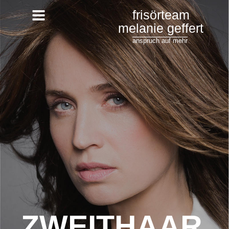
frisörteam
melanie geffert
anspruch auf mehr
ZWEITHAAR